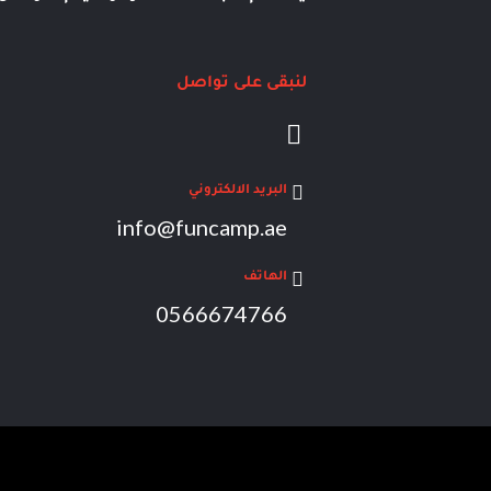
لنبقى على تواصل
I
n
s
البريد الالكتروني
t
info@funcamp.ae
a
g
الهاتف
r
0566674766
a
m